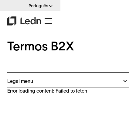
Português
Termos B2X
Legal menu
Termos B2X (Espanha)
Error loading content: Failed to fetch
Termos B2X
Isenções
Termos da Conta Crescimento de Ativos Digitais
Jurisdições inelegíveis
Termos de Recarga Automática de Garantia do
Empréstimo