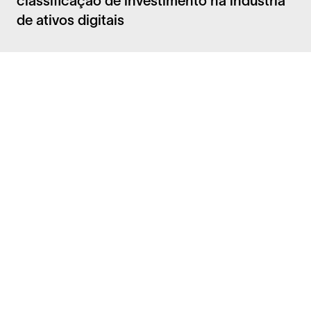
classificação de investimento na indústria
de ativos digitais
Facebook
Instagram
Twitter
LinkedIn
Perguntas Frequentes
Segurança
Carreiras