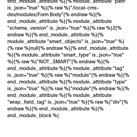
end_module_attribute %}{% module_attribute "path"
is_json="true" %}{% raw %}"/local-cms-
dev/modules/Form Body"{% endraw %}{%
end_module_attribute %}{% module_attribute
"schema_version" is_json="true" %}{% raw %}2{%
endraw %}{% end_module_attribute %}{%
module_attribute "smart_objects" is_json="true" %}
{% raw %}null{% endraw %}{% end_module_attribute
%}{% module_attribute "smart_type" is_json="true"
%}{% raw %}"NOT_SMART"{% endraw %}{%
end_module_attribute %}{% module_attribute "tag"
is_json="true" %}{% raw %}"module"{% endraw %}{%
end_module_attribute %}{% module_attribute "type"
is_json="true" %}{% raw %}"module"{% endraw %}{%
end_module_attribute %}{% module_attribute
"wrap_field_tag" is_json="true" %}{% raw %}"div"{%
endraw %}{% end_module_attribute %}{%
end_module_block %}