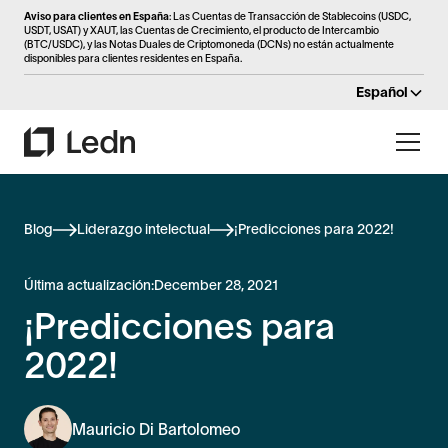
Aviso para clientes en España
: Las Cuentas de Transacción de Stablecoins (USDC,
USDT, USAT) y XAUT, las Cuentas de Crecimiento, el producto de Intercambio
(BTC/USDC), y las Notas Duales de Criptomoneda (DCNs) no están actualmente
disponibles para clientes residentes en España.
Español
Blog
Liderazgo intelectual
¡Predicciones para 2022!
Última actualización:
December 28, 2021
¡Predicciones para
2022!
Mauricio Di Bartolomeo