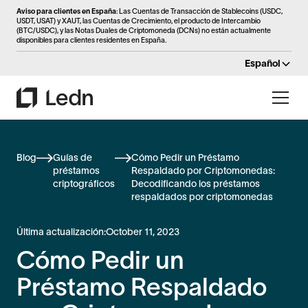
Aviso para clientes en España
: Las Cuentas de Transacción de Stablecoins (USDC,
USDT, USAT) y XAUT, las Cuentas de Crecimiento, el producto de Intercambio
(BTC/USDC), y las Notas Duales de Criptomoneda (DCNs) no están actualmente
disponibles para clientes residentes en España.
Español
Blog
Guías de
Cómo Pedir un Préstamo
préstamos
Respaldado por Criptomonedas:
criptográficos
Decodificando los préstamos
respaldados por criptomonedas
Última actualización:
October 11, 2023
Cómo Pedir un
Préstamo Respaldado