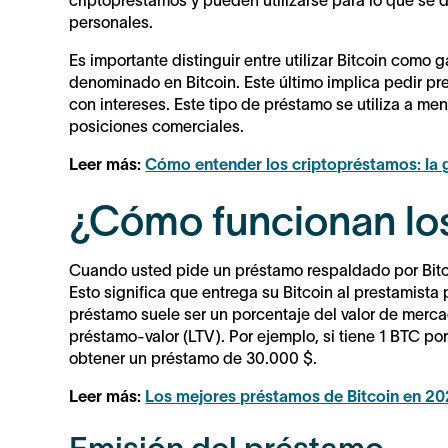
criptopréstamos y pueden utilizarse para lo que se 
personales.
Es importante distinguir entre utilizar Bitcoin como
denominado en Bitcoin. Este último implica pedir pr
con intereses. Este tipo de préstamo se utiliza a men
posiciones comerciales.
Leer más:
Cómo entender los criptopréstamos: la g
¿Cómo funcionan los
Cuando usted pide un préstamo respaldado por Bitco
Esto significa que entrega su Bitcoin al prestamista 
préstamo suele ser un porcentaje del valor de merca
préstamo-valor (LTV). Por ejemplo, si tiene 1 BTC po
obtener un préstamo de 30.000 $.
Leer más:
Los mejores préstamos de Bitcoin en 2