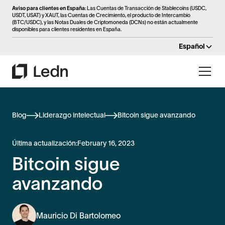
Aviso para clientes en España
: Las Cuentas de Transacción de Stablecoins (USDC,
USDT, USAT) y XAUT, las Cuentas de Crecimiento, el producto de Intercambio
(BTC/USDC), y las Notas Duales de Criptomoneda (DCNs) no están actualmente
disponibles para clientes residentes en España.
Español
Blog
Liderazgo intelectual
Bitcoin sigue avanzando
Última actualización:
February 16, 2023
Bitcoin sigue
avanzando
Mauricio Di Bartolomeo