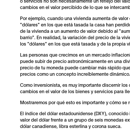
o servicios no son necesariamente un reflejo del valor
cambios en el valor percibido de lo que se intercamb
Por ejemplo, cuando una vivienda aumenta de valor e
"dólares" en los que está tasada la casa han perdido 
de la vivienda a un aumento de valor debido al "aume
barrio". En realidad, la variación del precio de la v
los "dólares" en los que está tasada y de la propia v
Las personas que crecimos en un mercado inflacioni
puede subir de precio astronómicamente en una divi
precio de tu moneda puede cambiar más rápido que e
precios como un concepto increíblemente dinámico
Como inversionista, es muy importante discernir los 
cambios en el valor de los bienes y servicios para ll
Mostraremos por qué esto es importante y cómo se re
El índice del dólar estadounidense (DXY), conocido 
valor del dólar frente a un grupo de seis monedas ext
dólar canadiense, libra esterlina y corona sueca.