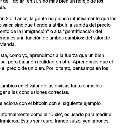
 del "dólar" en sí, sino más bien un reflejo de los
ia.
n 2 o 3 años, la gente no piensa intuitivamente que los
valor, sino que tiende a atribuir la subida del precio
nto de la inmigración" o a la "gentrificación del
ivienda es una función de ambos cambios: del valor de
ivienda.
sta, como yo, aprendimos a la fuerza que un bien
sa, pero bajar en realidad en otra. Aprendimos que el
l precio de un bien. Por lo tanto, pensamos en los
.
cambios en el valor de las divisas tanto como los
egar a las conclusiones correctas.
laciona con el bitcoin con el siguiente ejemplo:
informalmente como el “Dixie”, es usado para medir el
ranjeras. Estas son: euro, franco suizo, yen japonés,