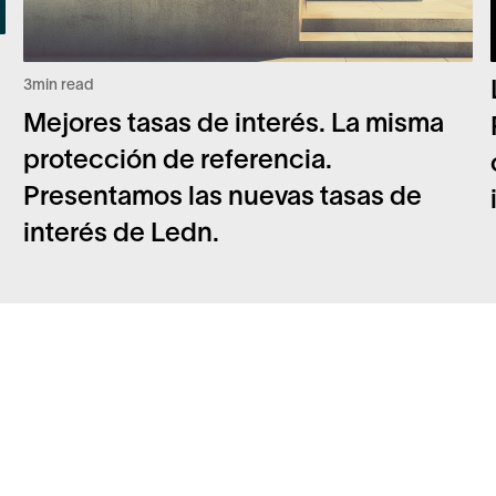
3
min read
Mejores tasas de interés. La misma
protección de referencia.
Presentamos las nuevas tasas de
interés de Ledn.
Facebook
Pre
Instagram
Seg
Twitter
Em
LinkedIn
Lib