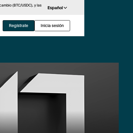
rcambio (BTC/USDC), y las
Español
Regístrate
Inicia sesión