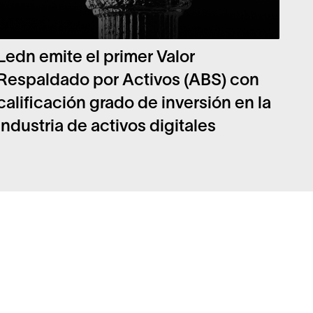
Ledn emite el primer Valor
Respaldado por Activos (ABS) con
calificación grado de inversión en la
industria de activos digitales
guntas frecuentes
Legal
uridad
Política de privacidad
pleo
Declaración de Riesgos
ro blanco de Bitcoin
Avisos Legales